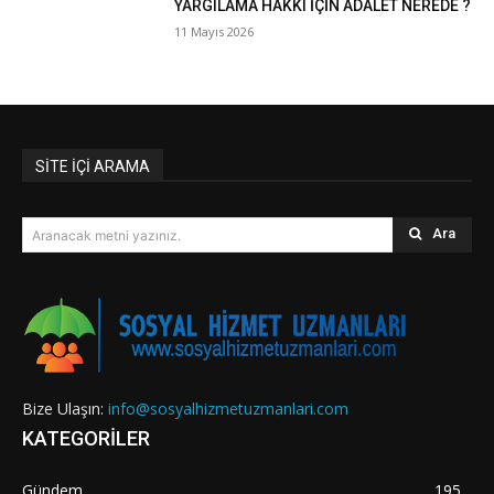
YARGILAMA HAKKI İÇİN ADALET NEREDE ?
11 Mayıs 2026
SİTE İÇİ ARAMA
Ara
Aranacak metni yazınız.
Bize Ulaşın:
info@sosyalhizmetuzmanlari.com
KATEGORİLER
Gündem
195