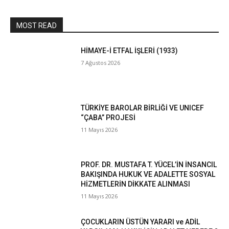
MOST READ
HİMAYE-İ ETFAL İŞLERİ (1933)
7 Ağustos 2026
TÜRKİYE BAROLAR BİRLİĞİ VE UNICEF
“ÇABA” PROJESİ
11 Mayıs 2026
PROF. DR. MUSTAFA T. YÜCEL’İN İNSANCIL
BAKIŞINDA HUKUK VE ADALETTE SOSYAL
HİZMETLERİN DİKKATE ALINMASI
11 Mayıs 2026
ÇOCUKLARIN ÜSTÜN YARARI ve ADİL